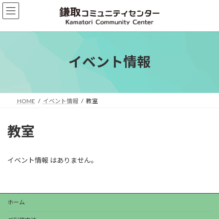
コ
ナ
ン
ビ
テ
ゲ
ン
ー
ツ
シ
へ
ョ
イベント情報
ス
ン
キ
に
ッ
移
プ
動
HOME
イベント情報
教室
教室
イベント情報 はありません。
ホーム