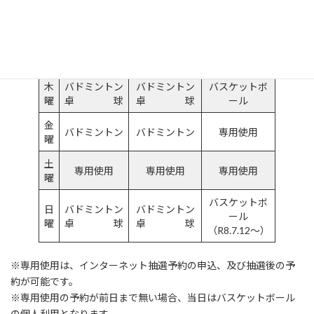
曜
卓 球
卓 球
卓 球
バウンドテニ
水
バドミントン
ス
バレーボール
曜
卓 球
卓 球
木
バドミントン
バドミントン
バスケットボ
曜
卓 球
卓 球
ール
金
バドミントン
バドミントン
専用使用
曜
土
専用使用
専用使用
専用使用
曜
バスケットボ
日
バドミントン
バドミントン
ール
曜
卓 球
卓 球
（R8.7.12～）
※専用使用は、インターネット抽選予約の申込、及び抽選後の予
約が可能です。
※専用使用の予約が前日まで無い場合、当日はバスケットボール
の個人利用となります。