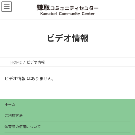
コ
ナ
ン
ビ
テ
ゲ
ン
ー
ツ
シ
へ
ョ
ビデオ情報
ス
ン
キ
に
ッ
移
プ
動
HOME
ビデオ情報
ビデオ情報 はありません。
ホーム
ご利用方法
体育館の使用について